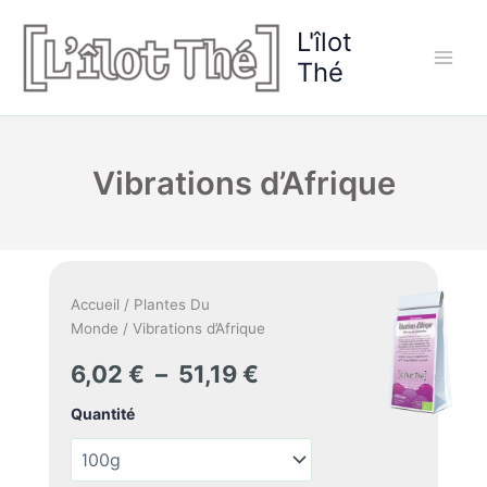
Aller
L'îlot
au
contenu
Thé
Vibrations d’Afrique
Accueil
/
Plantes Du
Monde
/ Vibrations d’Afrique
Plage
6,02
€
–
51,19
€
de
Quantité
prix :