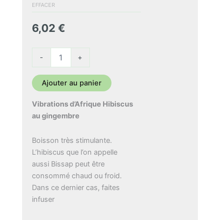
6,02 €
EFFACER
à
6,02
€
51,19 €
quantité
-
+
de
Vibrations
d'Afrique
Ajouter au panier
Vibrations d’Afrique Hibiscus
au gingembre
Boisson très stimulante.
L’hibiscus que l’on appelle
aussi Bissap peut être
consommé chaud ou froid.
Dans ce dernier cas, faites
infuser
3 à 4 cuillères à café du