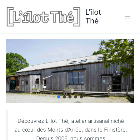
Aller
L'îlot
au
contenu
Thé
Découvrez L’Ilot Thé, atelier artisanal niché
au cœur des Monts d’Arrée, dans le Finistère.
Depuis 2006, nous sommes