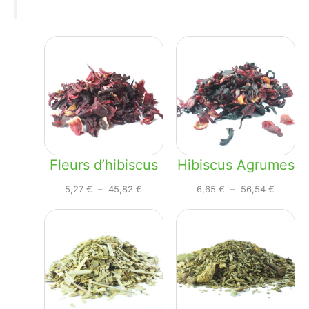
Fleurs d’hibiscus
Hibiscus Agrumes
Plage
Plage
5,27
€
–
45,82
€
6,65
€
–
56,54
€
de
de
prix :
prix :
5,27 €
6,65 €
à
à
45,82 €
56,54 €