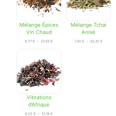
Mélange Épices
Mélange Tchai
Vin Chaud
Anisé
Plage
Plage
6,77
€
–
57,56
€
7,40
€
–
62,91
€
de
de
prix :
prix :
6,77 €
7,40 €
à
à
57,56 €
62,91 €
Vibrations
d’Afrique
Plage
6,02
€
–
51,19
€