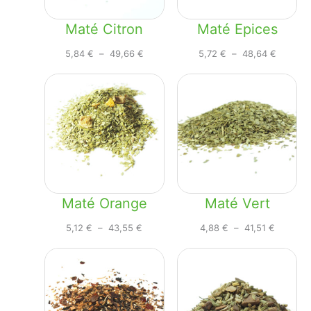
Maté Citron
Maté Epices
Plage
Plage
5,84
€
–
49,66
€
5,72
€
–
48,64
€
de
de
prix :
prix :
5,84 €
5,72 €
à
à
49,66 €
48,64 €
Maté Orange
Maté Vert
Plage
Plage
5,12
€
–
43,55
€
4,88
€
–
41,51
€
de
de
prix :
prix :
5,12 €
4,88 €
à
à
43,55 €
41,51 €