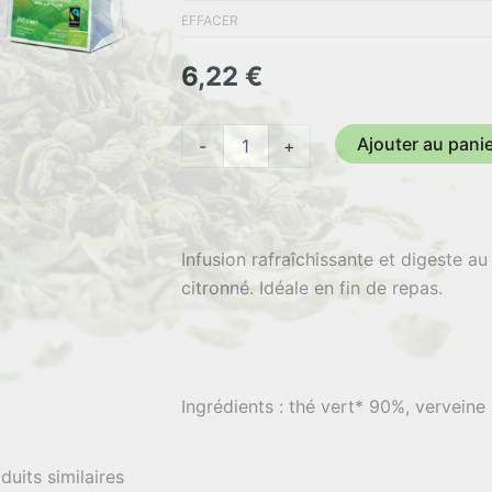
6,22 €
EFFACER
à
6,22
€
52,85 
quantité
Ajouter au pani
-
+
de
Thé
vert
Citron
Infusion rafraîchissante et digeste au
citronné. Idéale en fin de repas.
Ingrédients : thé vert* 90%, verveine 
essentielles de citron 3%.
duits similaires