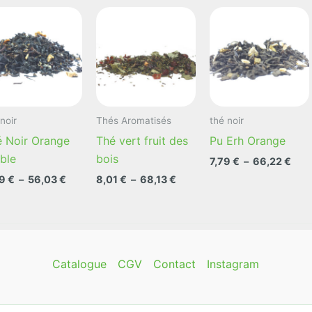
Ingrédients conformes aux standard
équitable Fairtrade / Max Havelaar :
(90% du poids total).
75 °C – Temps d’infusion : 3 min
Origine Chine
noir
Thés Aromatisés
thé noir
é Noir Orange
Thé vert fruit des
Pu Erh Orange
ble
bois
Pla
7,79
€
–
66,22
€
de
Plage
Plage
59
€
–
56,03
€
8,01
€
–
68,13
€
Ce
prix 
de
de
7,79
Ce
produit
prix :
prix :
à
6,59 €
8,01 €
duit
produit
a
66,
à
à
a
plusieurs
56,03 €
68,13 €
sieurs
plusieurs
variations.
Catalogue
CGV
Contact
Instagram
iations.
variations.
Les
s
Les
options
ions
options
peuvent