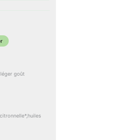
€
er
 léger goût
citronnelle*,huiles