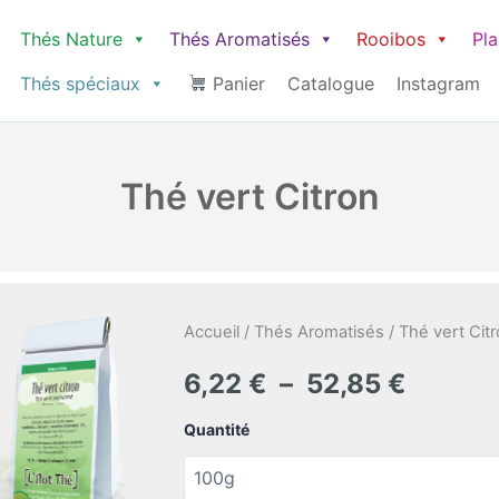
Thés Nature
Thés Aromatisés
Rooibos
Pl
Thés spéciaux
Panier
Catalogue
Instagram
Thé vert Citron
Accueil
/
Thés Aromatisés
/ Thé vert Cit
Plage
6,22
€
–
52,85
€
de
Quantité
prix :