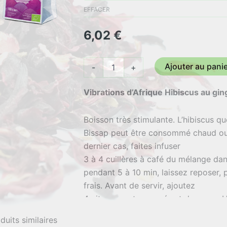
6,02 €
EFFACER
à
6,02
€
51,19 €
quantité
Ajouter au pani
-
+
de
Vibrations
Vibrations d’Afrique Hibiscus au g
d'Afrique
Boisson très stimulante. L’hibiscus qu
Bissap peut être consommé chaud ou
dernier cas, faites infuser
3 à 4 cuillères à café du mélange dan
pendant 5 à 10 min, laissez reposer,
frais. Avant de servir, ajoutez
4 citrons verts pressés et du sucre. U
petits comme pour les grands.
duits similaires