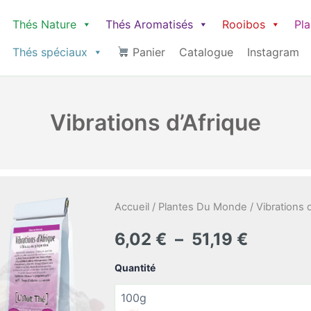
Thés Nature
Thés Aromatisés
Rooibos
Pl
Thés spéciaux
Panier
Catalogue
Instagram
Vibrations d’Afrique
Accueil
/
Plantes Du Monde
/ Vibrations 
Plage
6,02
€
–
51,19
€
de
Quantité
prix :