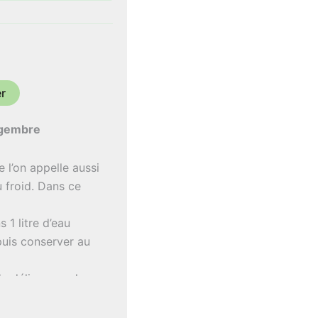
er
ingembre
e l’on appelle aussi
 froid. Dans ce
s 1 litre d’eau
 puis conserver au
n délice pour les