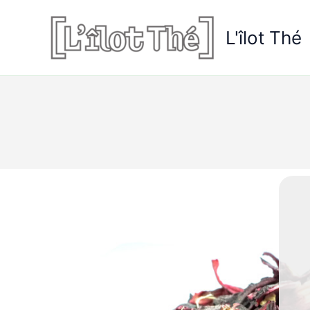
Aller
au
L'îlot Thé
contenu