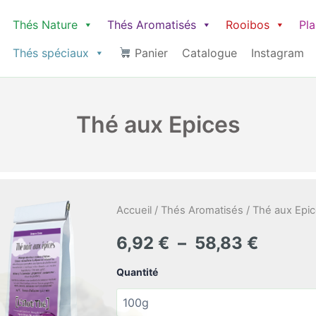
Thés Nature
Thés Aromatisés
Rooibos
Pl
Thés spéciaux
Panier
Catalogue
Instagram
Thé aux Epices
Accueil
/
Thés Aromatisés
/ Thé aux Epi
Plage
6,92
€
–
58,83
€
de
Quantité
prix :