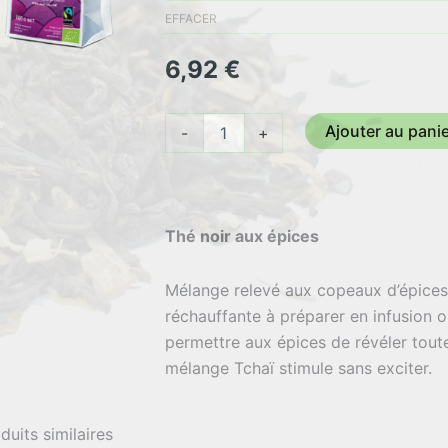
6,92 €
EFFACER
à
6,92
€
58,83 
quantité
Ajouter au pani
-
+
de
Thé
aux
Epices
Thé noir aux épices
Mélange relevé aux copeaux d’épices
réchauffante à préparer en infusion 
permettre aux épices de révéler toute
mélange Tchaï stimule sans exciter.
Ingrédients : Thé noir 75%*, épices 25
duits similaires
gingembre*, cardamome*,