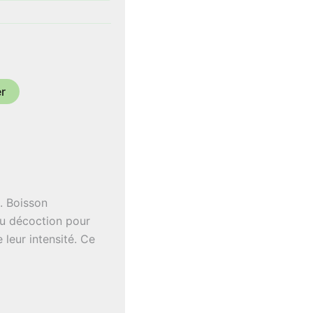
€
er
. Boisson
ou décoction pour
 leur intensité. Ce
 % (cannelle*,