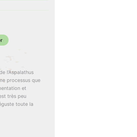
€
er
 de l’Aspalathus
même processus que
rmentation et
st très peu
́guste toute la