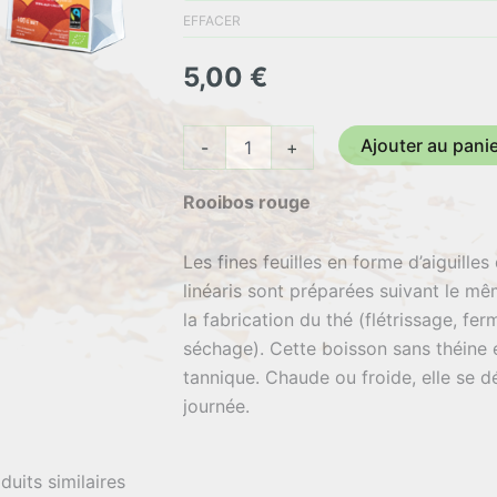
5,00 €
EFFACER
à
5,00
€
42,53 
quantité
Ajouter au pani
-
+
de
Rooibos
Rooibos rouge
Rouge
Les fines feuilles en forme d’aiguilles
linéaris sont préparées suivant le 
la fabrication du thé (flétrissage, fe
séchage). Cette boisson sans théine e
tannique. Chaude ou froide, elle se de
journée.
Ingrédient : Rooibos rouge*.
duits similaires