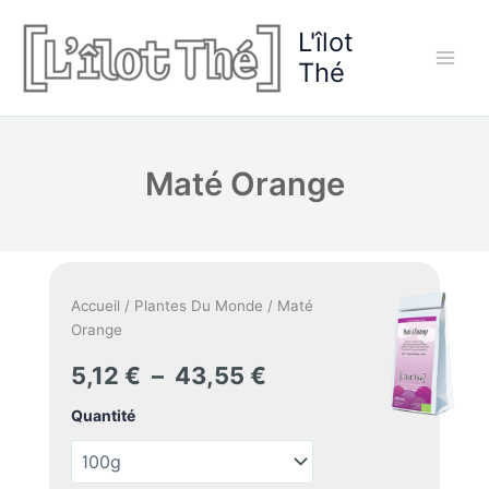
Aller
L'îlot
au
contenu
Thé
Maté Orange
Accueil
/
Plantes Du Monde
/ Maté
Orange
Plage
5,12
€
–
43,55
€
de
Quantité
prix :