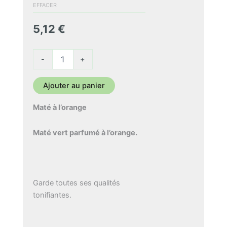
5,12 €
EFFACER
à
5,12
€
43,55 €
quantité
-
+
de
Maté
Orange
Ajouter au panier
Maté à l’orange
Maté vert parfumé à l’orange.
Garde toutes ses qualités
tonifiantes.