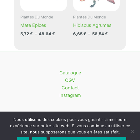
options
peuvent
peuvent
être
être
choisies
Plantes Du Monde
Plantes Du Monde
choisies
sur
Maté Epices
Hibiscus Agrumes
sur
la
Plage
Plage
5,72
€
–
48,64
€
6,65
€
–
56,54
€
la
page
de
de
Ce
Ce
prix :
prix :
page
du
produit
produit
5,72 €
6,65 €
du
produit
à
à
a
a
48,64 €
56,54 €
produit
plusieurs
plusieurs
variations.
variations.
Catalogue
Les
Les
CGV
options
options
Contact
peuvent
peuvent
Instagram
être
être
choisies
choisies
sur
sur
Nous utilisons des cookies pour vous garantir la meilleure
la
la
expérience sur notre site web. Si vous continuez à utiliser ce
page
page
site, nous supposerons que vous en êtes satisfait.
L'Îlot thé 2026 ©
du
du