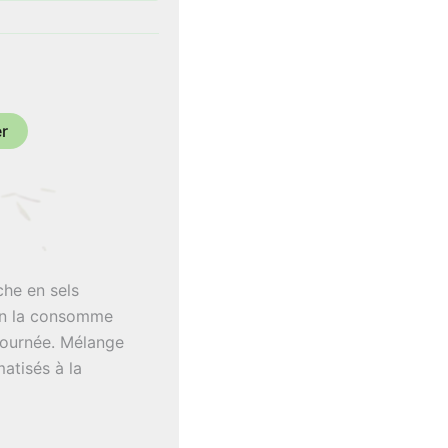
€
er
che en sels
 on la consomme
ournée. Mélange
tisés à la