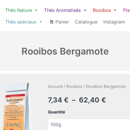
Thés Nature
Thés Aromatisés
Rooibos
Pl
Thés spéciaux
Panier
Catalogue
Instagram
Rooibos Bergamote
Accueil
/
Rooibos
/ Rooibos Bergamote
Plage
7,34
€
–
62,40
€
de
Quantité
prix :