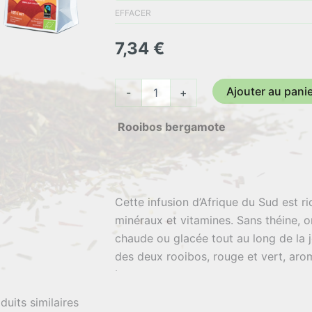
7,34 €
EFFACER
à
7,34
€
62,40 
quantité
Ajouter au pani
-
+
de
Rooibos
Rooibos bergamote
Bergamote
Cette infusion d’Afrique du Sud est ri
minéraux et vitamines. Sans théine,
chaude ou glacée tout au long de la j
des deux rooibos, rouge et vert, aroma
bergamote.
duits similaires