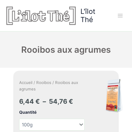
Aller
L'îlot
au
contenu
Thé
Rooibos aux agrumes
Accueil
/
Rooibos
/ Rooibos aux
agrumes
Plage
6,44
€
–
54,76
€
de
Quantité
prix :