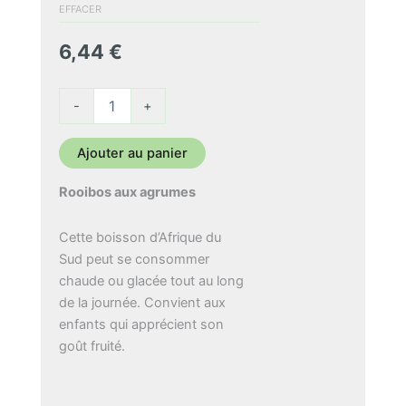
6,44 €
EFFACER
à
6,44
€
54,76 €
quantité
-
+
de
Rooibos
aux
Ajouter au panier
agrumes
Rooibos aux agrumes
Cette boisson d’Afrique du
Sud peut se consommer
chaude ou glacée tout au long
de la journée. Convient aux
enfants qui apprécient son
goût fruité.
Ingrédients : Rooibos rouge*