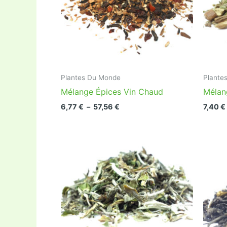
Plantes Du Monde
Plante
Mélange Épices Vin Chaud
Mélan
Plage
6,77
€
–
57,56
€
7,40
€
de
Ce
Ce
prix :
6,77 €
produit
produi
à
a
a
57,56 €
plusieurs
plusie
variations.
variat
Les
Les
options
optio
peuvent
peuve
être
être