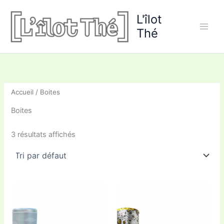
Aller
L'îlot
au
contenu
Thé
Accueil
/ Boites
Boites
3 résultats affichés